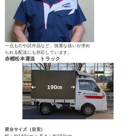
一点ものや試作品など、慎重な扱いが求め
られる配送にも対応しています。
赤帽松本運送 トラック
荷台サイズ（目安）
幅：約140cm × 長さ：約190cm