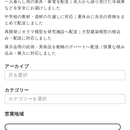
一人暮らし用の家具・家電を配送｜友人から譲り受けた冷蔵庫
などを安全にお届けしました
中学校の教材・資材の引越しに対応｜夏休みに先生の荷物をま
とめて配送しました
再開発ジオラマ模型を研究施設へ配送｜大型建築模型の積込
み・配送に対応しました
展示会用の絵画・美術品を船橋のデパートへ配送｜慎重な積み
込み・搬入に対応しました
アーカイブ
ア
ー
カ
カテゴリー
イ
カ
ブ
テ
ゴ
営業地域
リ
ー