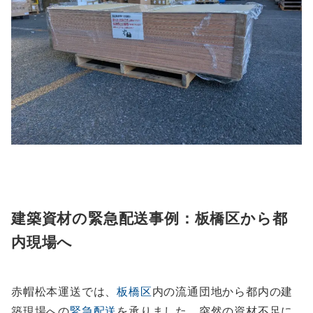
建築資材の緊急配送事例：板橋区から都
内現場へ
赤帽松本運送では、
板橋区
内の流通団地から都内の建
築現場への
緊急配送
を承りました。突然の資材不足に